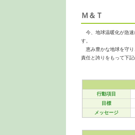
Ｍ＆Ｔ
今、地球温暖化が急速
す。
恵み豊かな地球を守り
責任と誇りをもって下記
行動項目
目標
メッセージ