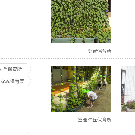
愛宕保育所
ケ丘保育所
もなみ保育園
雲雀ケ丘保育所