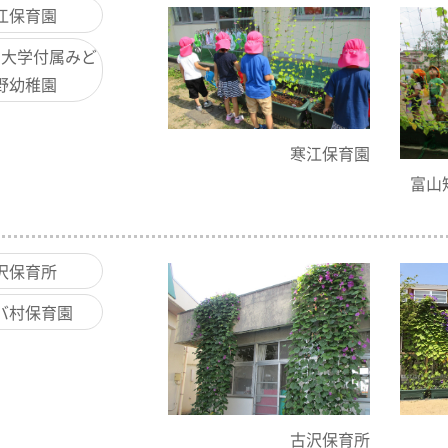
江保育園
期大学付属みど
野幼稚園
寒江保育園
富山
沢保育所
バ村保育園
古沢保育所