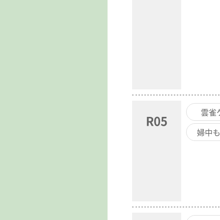
雲雀
R05
婦中