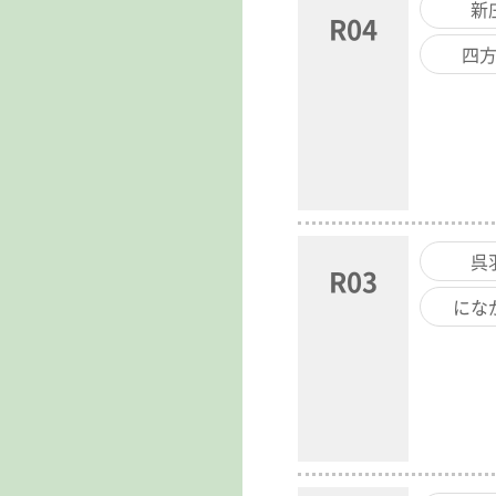
新
R04
四
呉
R03
にな