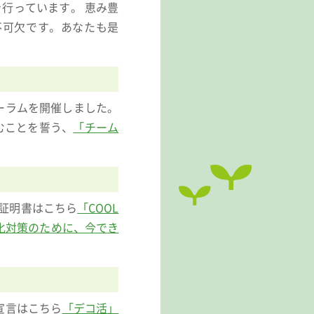
行っています。 恵み豊
不可欠です。あなたも是
ーラムを開催しました。
むことを誓う、
「チーム
同証明書はこちら
「COOL
化対策のために、今でき
宣言はこちら
「デコ活」