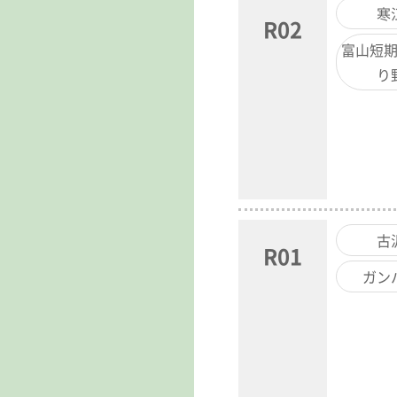
寒
R02
富山短
り
古
R01
ガン