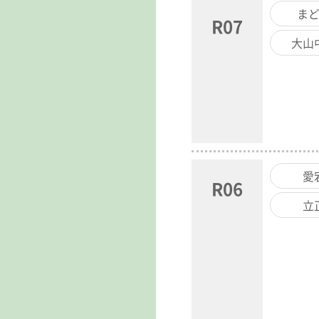
ま
R07
大山
愛
R06
立