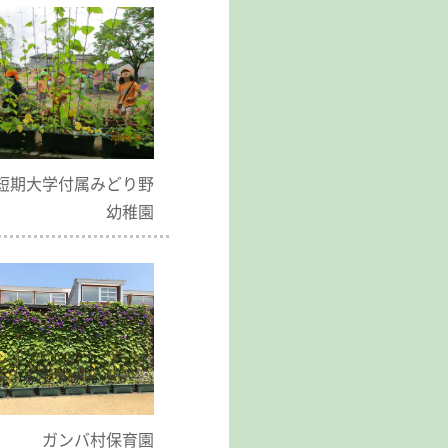
短期大学付属みどり野
幼稚園
ガンバ村保育園