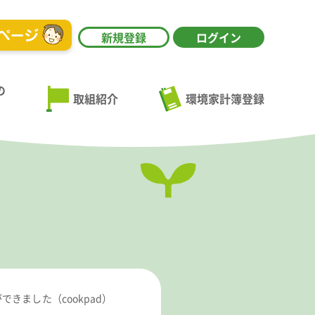
新規登録
ログイン
の
環境家計簿登録
取組紹介
きました（cookpad）