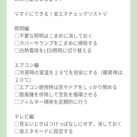
💡すぐにできる！省エネチェックリスト💡
照明編
□不要な照明はこまめに消しておく
□カバーやランプをこまめに掃除する
□白熱電球をLED照明に切り替える
エアコン編
□冷房時の室温を２８℃を目安にする（暖房時は
２０℃）
□エアコン使用時は窓やドアをしっかり閉める
□扇風機を併用して空気を循環させる
□フィルター掃除を定期的に行う
テレビ編
□見ないときはつけっぱなしにせず、消しておく
□省エネモードに設定する